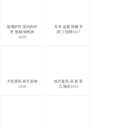
玻璃护栏 室内外护
车亭 连廊 雨棚 亭
栏 悬梯 钢构房
拱门 招牌1017
1019
大型屏风 铁艺装饰
铁艺家具-床 架 茶
1016
几 梯具1015