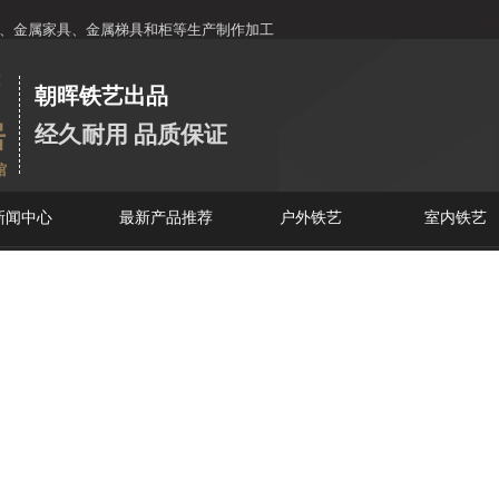
店
、金属家具、金属梯具和柜等生产制作加工
I
朝晖铁艺出品
居
经久耐用 品质保证
馆
新闻中心
最新产品推荐
户外铁艺
室内铁艺
定制服务