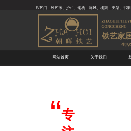
铁艺门、铁艺床、护栏、钢构、屏风、棚架、支架、书架
ZHAOHUI
TIEY
GONGCHENG
铁艺家
生活
网站首页
关于我们
“
专
铁艺户外及家居用品