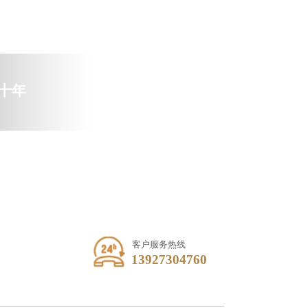
十年
CO
MMI
TTE
D
TO
ENH
ANC
E
THE
BRA
ND
INFL
UEN
CE,F
客户服务热线
OR
13927304760
YOU
TO
CRE
ATE
A